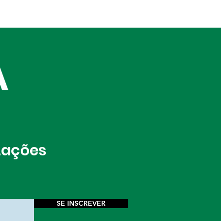
A
izações
SE INSCREVER