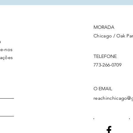
MORADA
Chicago / Oak Par
u
ie-nos
TELEFONE
mações
773-266-0709
O EMAIL
reachinchicago@