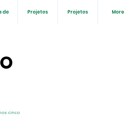
a de
Projetos
Projetos
More
DO
mos cinco